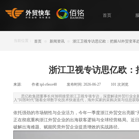
首页
当前位置：
首页
⊙
新闻资讯
⊙
浙江卫视专访思亿欧：把握AI外贸变革趋
浙江卫视专访思亿欧：把
来源:
|
作者:
tpl-c6ece48
|
发布时间:
2026-06-27
|
101
次浏览
|
思亿欧集团董事长何旭明接受浙江卫视专项专访，深度解读外贸行业全新
入“问答时代”随着全球数字化技术快速迭代，海外买家的采购决策与信息获
依托强劲的市场韧性与企业活力，今年一季度浙江外贸交出亮眼“
正在彻底重构浙江外贸企业的出海获客逻辑与全球经营格局。近日
破解出海难题、赋能民营外贸企业提质增效的实战路径。